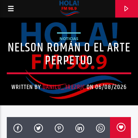
NOTICIAS
NELSON ROMÁN O EL ARTE
RADIO HOLA
PERPETUO
WRITTEN BY
DANILO_3RE2RJC
ON 06/08/2026
0:00