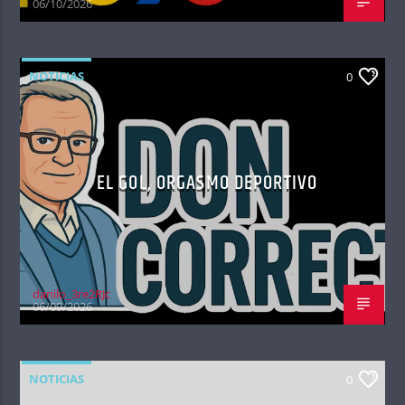
06/10/2026
NOTICIAS
0
EL GOL, ORGASMO DEPORTIVO
danilo_3re2RJc
06/09/2026
NOTICIAS
0