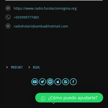
https://www.radio.fundacionnigma.org
+593999777483
radioholariobamba@hotmail.com
PODCAST
BLOG
¿Cómo puedo ayudarte?