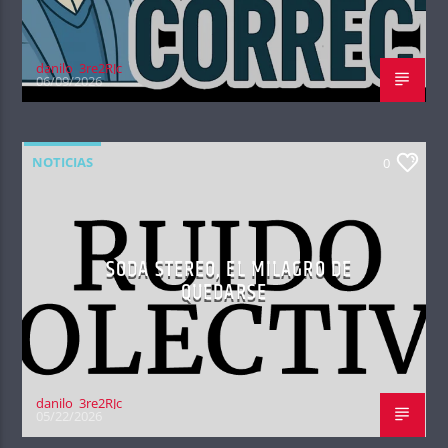
danilo_3re2RJc
06/09/2026
NOTICIAS
0
SODA STEREO, EL MILAGRO DE
QUEDARSE
danilo_3re2RJc
05/22/2026