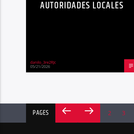
AUTORIDADES LOCALES
danilo_3re2RJc
05/21/2026
PAGES
2
3