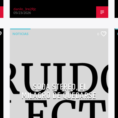
danilo_3re2RJc
05/23/2026
NOTICIAS
0
SODA STEREO, EL
MILAGRO DE QUEDARSE