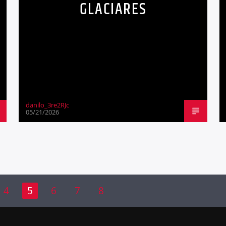
GLACIARES
danilo_3re2RJc
05/21/2026
4
5
6
7
8