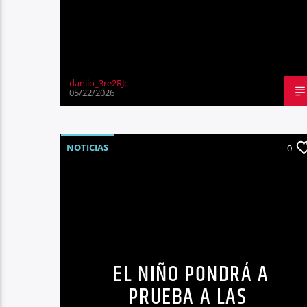
danilo_3re2RJc
05/22/2026
NOTICIAS
0
EL NIÑO PONDRÁ A
PRUEBA A LAS