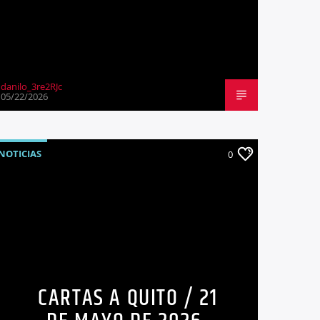
danilo_3re2RJc
05/22/2026
NOTICIAS
0
CARTAS A QUITO / 21