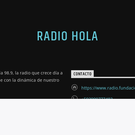
RADIO HOLA
a 98.9, la radio que crece día a
CONTACTO
de con la dinámica de nuestro
https://www.radio.fundac
+593999777483
radioholariobamba@hotm