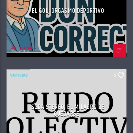
EL GOL, ORGASMO DEPORTIVO
danilo_3re2RJc
06/09/2026
NOTICIAS
0
SODA STEREO, EL MILAGRO DE
QUEDARSE