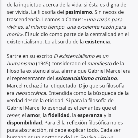
de la inquietud acerca de la vida, si ésta es digna de
ser vivida. La filosofía del
pesimismo
. Sin nexos de
trascendencia. Leamos a Camus: «
una razón para
vivir es, al mismo tiempo, una excelente razón para
morir
»
.
El suicidio como parte de la centralidad en el
existencialismo. Lo absurdo de la
existencia
.
Sartre en su escrito
El existencialismo es un
humanismo
(1945) considerado el
manifiesto
de la
filosofía existencialista, afirma que Gabriel Marcel era
el representante del
existencialismo cristiano
.
Marcel rechazó tal etiquetado. Dijo que su filosofía
era
neosocrática.
Entendida como la búsqueda de la
verdad desde la eticidad. Si para la filosofía de
Gabriel Marcel lo esencial es el
ser
antes que el
tener
, el
amor
, la
fidelidad
, la
esperanza
y la
disponibilidad
. Para él la reflexión filosófica no es
pura abstracción, ni debe explicar todo. Cada ser
humano es un portador de luz. Se vive «
En un