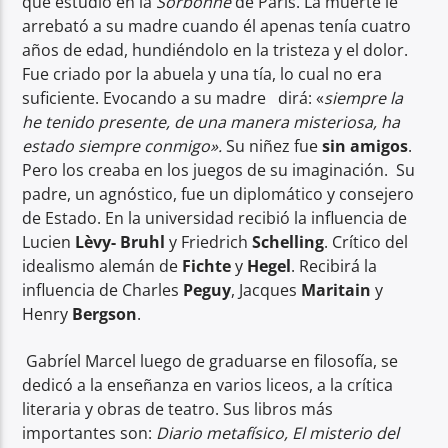
que estudio en la
Sorbonne
de París. La muerte le
arrebató a su madre cuando él apenas tenía cuatro
años de edad, hundiéndolo en la tristeza y el dolor.
Fue criado por la abuela y una tía, lo cual no era
suficiente. Evocando a su madre dirá: «
siempre la
he tenido presente, de una manera misteriosa, ha
estado siempre conmigo
»
.
Su niñez fue
sin amigos
.
Pero los creaba en los juegos de su imaginación. Su
padre, un agnóstico, fue un diplomático y consejero
de Estado. En la universidad recibió la influencia de
Lucien
L
è
vy- Bruhl
y Friedrich
Schelling
. Crítico del
idealismo alemán de
Fichte
y
Hegel
. Recibirá la
influencia de Charles
Peguy
, Jacques
Maritain
y
Henry
Bergson
.
Gabríel Marcel luego de graduarse en filosofía, se
dedicó a la enseñanza en varios liceos, a la crítica
literaria y obras de teatro. Sus libros más
importantes son:
Diario metafísico, El misterio del