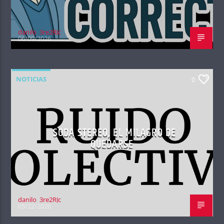
danilo_3re2RJc
06/09/2026
NOTICIAS
0
SODA STEREO, EL MILAGRO DE
QUEDARSE
danilo_3re2RJc
05/22/2026