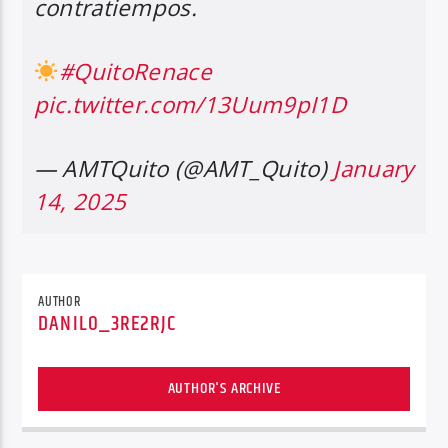
contratiempos.
#QuitoRenace
pic.twitter.com/13Uum9pI1D
— AMTQuito (@AMT_Quito)
January
14, 2025
AUTHOR
DANILO_3RE2RJC
AUTHOR'S ARCHIVE