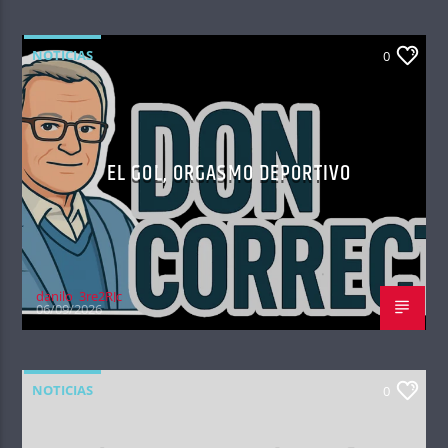
NOTICIAS
0
EL GOL, ORGASMO DEPORTIVO
danilo_3re2RJc
06/09/2026
NOTICIAS
0