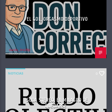
EL GOL, ORGASMO DEPORTIVO
danilo_3re2RJc
06/09/2026
NOTICIAS
0
SODA STEREO, EL MILAGRO DE
QUEDARSE