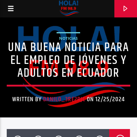
NOTICIAS
UNA BUENA NOTICIA PARA
RADIO HOLA
EL EMPLEO DE JÓVENES Y
ADULTOS EN ECUADOR
0:00
WRITTEN BY
DANILO_3RE2RJC
ON 12/25/2024