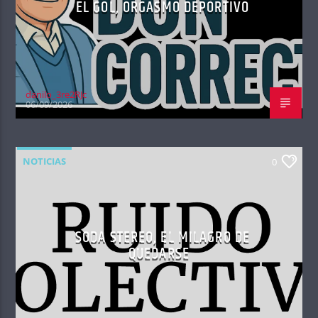
EL GOL, ORGASMO DEPORTIVO
danilo_3re2RJc
06/09/2026
NOTICIAS
0
SODA STEREO, EL MILAGRO DE
QUEDARSE