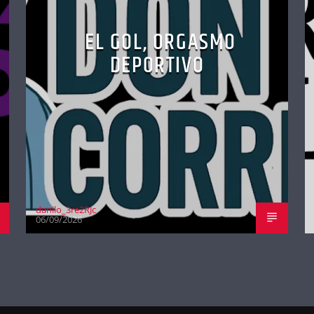
EL GOL, ORGASMO
DEPORTIVO
danilo_3re2RJc
06/09/2026