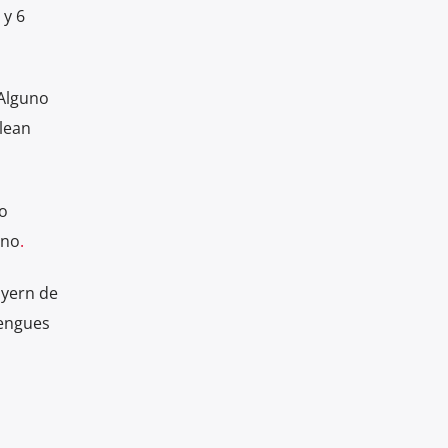
 y 6
“Alguno
lean
o
ano
.
ayern de
rengues