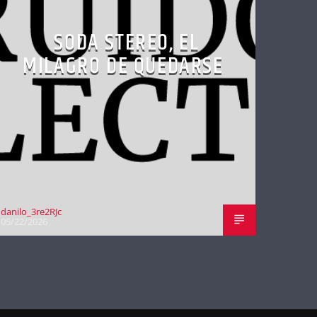
SODA STEREO, EL
MILAGRO DE QUEDARSE
danilo_3re2RJc
05/22/2026