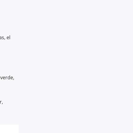
s, el
lverde,
r,