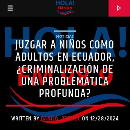
NOTICIAS
JUZGAR A NIÑOS COMO
RADIO HOLA
ADULTOS EN ECUADOR,
¿CRIMINALIZACIÓN DE
UNA PROBLEMÁTICA
0:00
PROFUNDA?
WRITTEN BY
DANILO_3RE2RJC
ON 12/28/2024