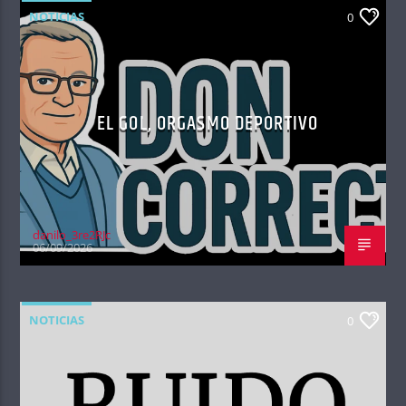
NOTICIAS
0
EL GOL, ORGASMO DEPORTIVO
danilo_3re2RJc
06/09/2026
NOTICIAS
0