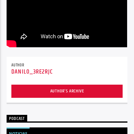
AUTHOR
DANILO_3RE2RJC
AUTHOR'S ARCHIVE
PODCAST
NOTICIAS