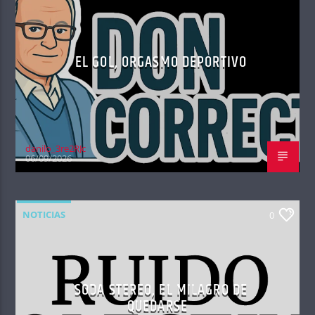
EL GOL, ORGASMO DEPORTIVO
danilo_3re2RJc
06/09/2026
NOTICIAS
0
SODA STEREO, EL MILAGRO DE
QUEDARSE