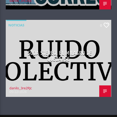
danilo_3re2RJc
06/09/2026
NOTICIAS
0
SODA STEREO, EL MILAGRO DE
QUEDARSE
danilo_3re2RJc
05/22/2026