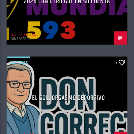
2026 CON OTRO GOL EN SU CUENTA
danilo_3re2RJc
06/10/2026
NOTICIAS
0
EL GOL, ORGASMO DEPORTIVO