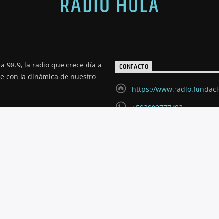
RADIO HOLA
a 98.9, la radio que crece día a
CONTACTO
de con la dinámica de nuestro
https://www.radio.fundac
+593999777483
radioholariobamba@hotm