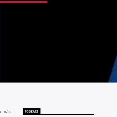
PODCAST
ro más