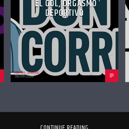
EL GOL, ORGASMO
DEPORTIVO
danilo_3re2RJc
06/09/2026
CONTINUE READING