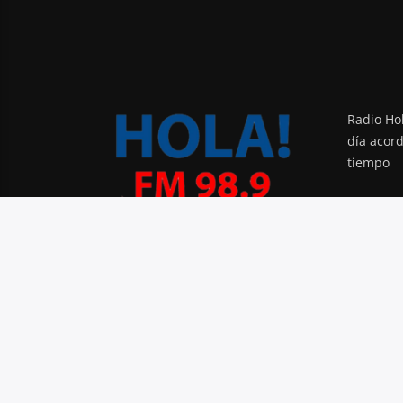
Radio Hol
día acor
tiempo