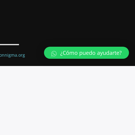
¿Cómo puedo ayudarte?
ionnigma.org
ail.com