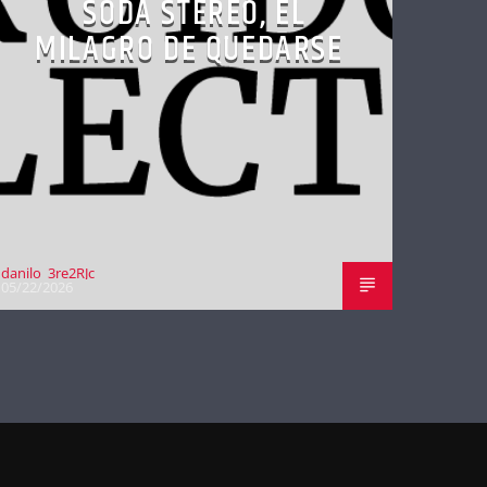
SODA STEREO, EL
MILAGRO DE QUEDARSE
danilo_3re2RJc
05/22/2026