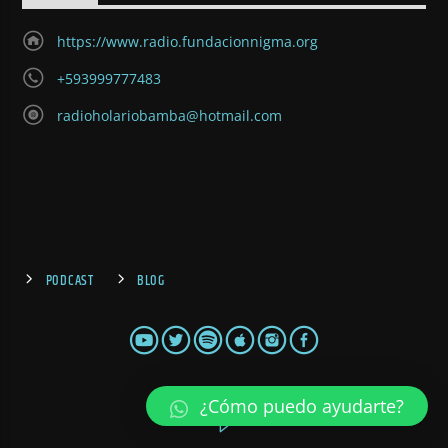
https://www.radio.fundacionnigma.org
+593999777483
radioholariobamba@hotmail.com
PODCAST
BLOG
¿Cómo puedo ayudarte?