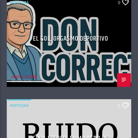
NOTICIAS
0
EL GOL, ORGASMO DEPORTIVO
danilo_3re2RJc
06/09/2026
NOTICIAS
0