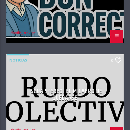
danilo_3re2RJc
06/09/2026
NOTICIAS
0
SODA STEREO, EL MILAGRO DE
QUEDARSE