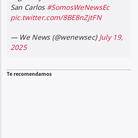
San Carlos
#SomosWeNewsEc
pic.twitter.com/8BE8nZjtFN
— We News (@wenewsec)
July 19,
2025
Te recomendamos