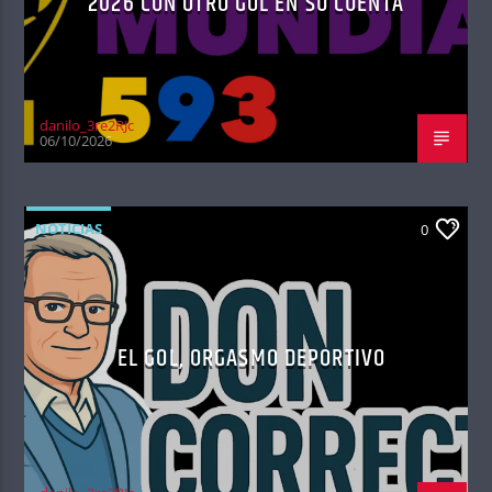
2026 CON OTRO GOL EN SU CUENTA
danilo_3re2RJc
06/10/2026
NOTICIAS
0
EL GOL, ORGASMO DEPORTIVO