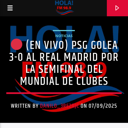
NOTICIAS
(EN VIVO) PSG GOLEA
RADIO HOLA
3-0 AL REAL MADRID POR
LA SEMIFINAL DEL
MUNDIAL DE CLUBES
0:00
WRITTEN BY
DANILO_3RE2RJC
ON 07/09/2025